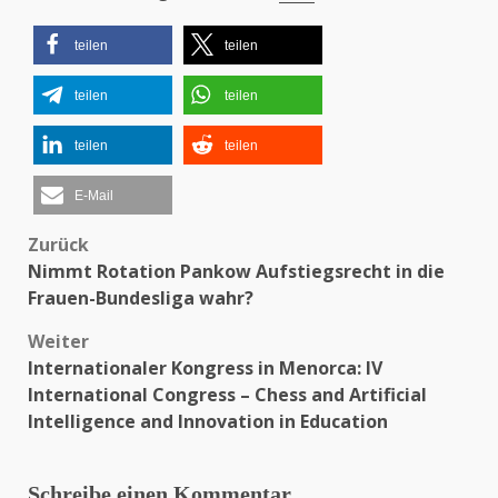
teilen
teilen
teilen
teilen
teilen
teilen
E-Mail
Zurück
Beitragsnavigation
Nimmt Rotation Pankow Aufstiegsrecht in die
Frauen-Bundesliga wahr?
Weiter
Internationaler Kongress in Menorca: IV
International Congress – Chess and Artificial
Intelligence and Innovation in Education
Schreibe einen Kommentar