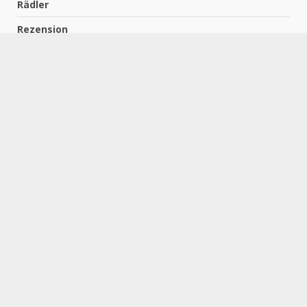
Rädler
Rezension
Richter
Schach für Kids
Schirmbeck
Schormann
Schreiber
Uncategorized
Wempe
Zelbel
Home
Impressum
Datenschutzerklärung