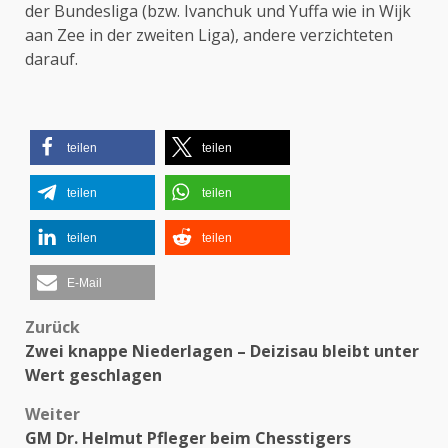
der Bundesliga (bzw. Ivanchuk und Yuffa wie in Wijk
aan Zee in der zweiten Liga), andere verzichteten
darauf.
teilen
teilen
teilen
teilen
teilen
teilen
E-Mail
Beitragsnavigation
Zurück
Zwei knappe Niederlagen – Deizisau bleibt unter
Wert geschlagen
Weiter
GM Dr. Helmut Pfleger beim Chesstigers