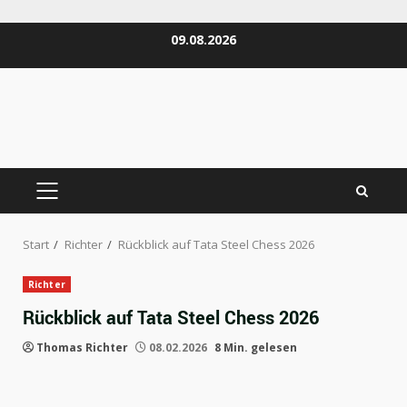
Zum
09.08.2026
Inhalt
springen
PRIMÄRES
MENÜ
Start
Richter
Rückblick auf Tata Steel Chess 2026
Richter
Rückblick auf Tata Steel Chess 2026
Thomas Richter
08.02.2026
8 Min. gelesen