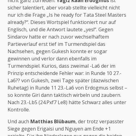
nicht ganz zufrieden.
Yagiz Kaan Erdogmus
ist
sicher talentiert, aber vorab stellte vielleicht nicht
nur ich die Frage „Is he ready for Tata Steel Masters
already?“. Dieses Wortspiel funktioniert nur auf
Englisch, und die Antwort lautete „yes!“. Gegen
Sindarov hatte er nach zuvor wechselhaftem
Partieverlauf erst tief im Turmendspiel das
Nachsehen, gegen Gukesh konnte er sogar
gewinnen und verlor dann ebenfalls im
Turmendspiel. Kurios, dass zweimal -La6 der im
Prinzip entscheidende Fehler war: in Runde 10 27.-
La6?? von Gukesh, zwei Tage später (dazwischen
Ruhetag) in Runde 11 23.-La6 von Erdogmus selbst –
so konnte Giri dann taktisch wirbeln und zaubern.
Nach 23.-Lb5 (24.Pxf7 Le8) hätte Schwarz alles unter
Kontrolle.
Und auch
Matthias Blübaum
, der trotz verpasster
Siege gegen Erigaisi und Nguyen am Ende +1
erzielte. Für ihn Niederlagen nur gegen die beiden