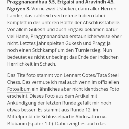
Praggnanandhaa 5.5, Erigaisi und Aravindh 4.5,
Nguyen 3.
Vorne zwei Usbeken, dann aller Herren
Länder, das zahlreich vertretene Indien dabei
komplett in der unteren Hälfte der Abschlusstabelle.
Vor allem Gukesh und auch Erigaisi bekamen dafür
viel Häme, Praggnanandhaa erstaunlicherweise eher
nicht. Letztes Jahr spielten Gukesh und Pragg ja
noch einen Stichkampf um den Turniersieg. Nun
bedeutet es nicht unbedingt das Ende der indischen
Herrlichkeit im Schach.
Das Titelfoto stammt von Lennart Ootes/Tata Steel
Chess. Das vermute ich mal auch wenn im offiziellen
Fotoalbum
ein ähnliches aber nicht identisches Foto
erscheint. Dieses Foto aus dem
Artikel
mit
Ankündigung der letzten Runde gefällt mir noch
etwas besser. Es stammt aus Runde 12, im
Mittelpunkt die Schlüsselpartie Abdusattorov-
Blübaum (später 1-0). Dabei zeigt es auch das