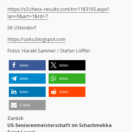
https://s3.chess-results.com/tnr1183105.aspx?
lan=0&art=1&rd=7
SK Uttendorf
https://usku.blogspot.com
Fotos: Harald Sammer / Stefan Löffler
teilen
teilen
teilen
teilen
teilen
teilen
E-Mail
Beitragsnavigation
Zurück
US-Seniorenmeisterschaft im Schachmekka