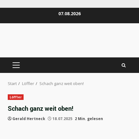
Zum
07.08.2026
Inhalt
springen
PRIMÄRES
MENÜ
Start
Löffler
Schach ganz weit oben!
Löffler
Schach ganz weit oben!
Gerald Hertneck
18.07.2025
2 Min. gelesen