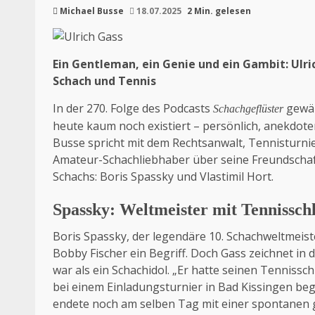
Michael Busse
18.07.2025
2 Min. gelesen
Ein Gentleman, ein Genie und ein Gambit: Ulri
Schach und Tennis
In der 270. Folge des Podcasts
gewäh
Schachgeflüster
heute kaum noch existiert – persönlich, anekdot
Busse spricht mit dem Rechtsanwalt, Tennisturnie
Amateur-Schachliebhaber über seine Freundschaft
Schachs: Boris Spassky und Vlastimil Hort.
Spassky: Weltmeister mit Tennissch
Boris Spassky, der legendäre 10. Schachweltmeist
Bobby Fischer ein Begriff. Doch Gass zeichnet in
war als ein Schachidol. „Er hatte seinen Tennissc
bei einem Einladungsturnier in Bad Kissingen beg
endete noch am selben Tag mit einer spontanen 