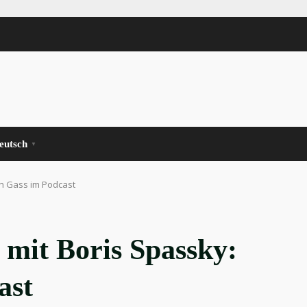
eutsch
▼
ch Gass im Podcast
mit Boris Spassky:
ast