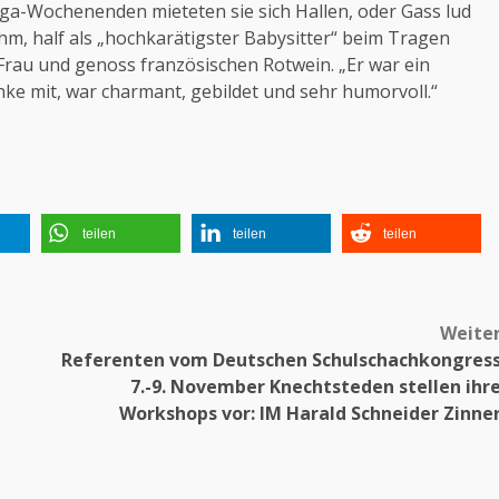
ga-Wochenenden mieteten sie sich Hallen, oder Gass lud
ihm, half als „hochkarätigster Babysitter“ beim Tragen
 Frau und genoss französischen Rotwein. „Er war ein
nke mit, war charmant, gebildet und sehr humorvoll.“
teilen
teilen
teilen
Weite
Referenten vom Deutschen Schulschachkongres
7.-9. November Knechtsteden stellen ihr
Workshops vor: IM Harald Schneider Zinne