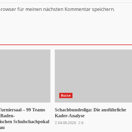
Browser für meinen nächsten Kommentar speichern.
Busse
 Turniersaal – 99 Teams
Schachbundesliga: Die ausführliche
 Baden-
Kader-Analyse
schen Schulschachpokal
04.08.2026
6
sau