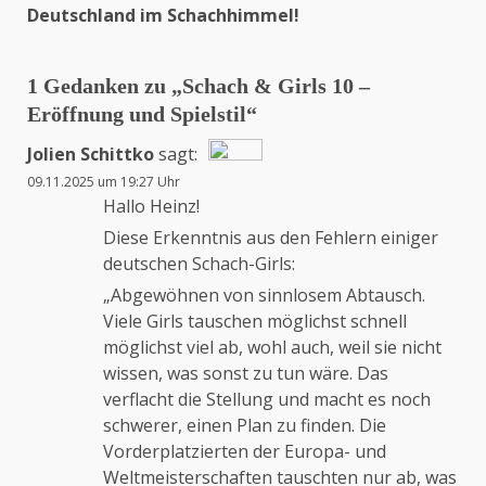
Deutschland im Schachhimmel!
1 Gedanken zu „
Schach & Girls 10 –
Eröffnung und Spielstil
“
Jolien Schittko
sagt:
09.11.2025 um 19:27 Uhr
Das „Echte-Person“-Abzeichen!
Hallo Heinz!
Diese Erkenntnis aus den Fehlern einiger
deutschen Schach-Girls:
Anti-Spam von CleanTalk
„Abgewöhnen von sinnlosem Abtausch.
Viele Girls tauschen möglichst schnell
möglichst viel ab, wohl auch, weil sie nicht
wissen, was sonst zu tun wäre. Das
verflacht die Stellung und macht es noch
schwerer, einen Plan zu finden. Die
Vorderplatzierten der Europa- und
Weltmeisterschaften tauschten nur ab, was