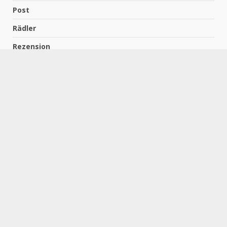
Post
Rädler
Rezension
Richter
Schach für Kids
Schirmbeck
Schormann
Schreiber
Uncategorized
Wempe
Zelbel