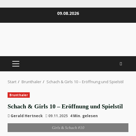
Zum
09.08.2026
Inhalt
springen
PRIMÄRES
MENÜ
Start
Brunthaler
Schach & Girls 10 – Eröffnung und Spielstil
Brunthaler
Schach & Girls 10 – Eröffnung und Spielstil
Gerald Hertneck
09.11.2025
4 Min. gelesen
Girls & Schach #10