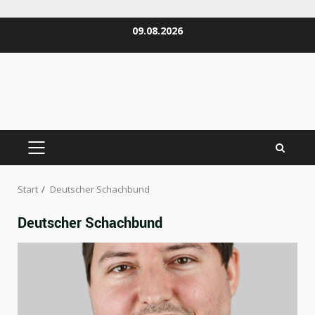
Zum
09.08.2026
Inhalt
springen
PRIMÄRES
MENÜ
Start
Deutscher Schachbund
Deutscher Schachbund