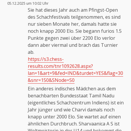
05.12.2025 um 10:02 Uhr
Sie hat dieses Jahr auch am Pfingst-Open
des Schachfestivals teilgenommen, es sind
nur sieben Monate her, damals hatte sie
noch knapp 2000 Elo. Sie begann furios 1.5
Punkte gegen zwei über 2200 Elo verlor
dann aber viermal und brach das Turnier
ab.
https://s3.chess-
results.com/tnr1092628.aspx?
lan=1&art=9&fed=IND&turdet=YES&flag=30
&snr=150&SNode=S0
Ein anderes indisches Mädchen aus dem
benachbarten Bundesstaat Tamil Nadu
(eigentliches Schachzentrum Indiens) ist ein
Jahr jünger und wie Charvi damals noch
knapp unter 2000 Elo. Sie wartet auf einen
ähnlichen Durchbruch. Sharvaanica A S ist
Weltmeisterin in der U14 und bekommt die