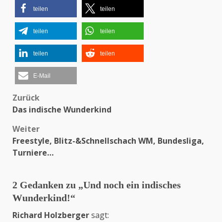
teilen
teilen
teilen
teilen
teilen
teilen
E-Mail
Zurück
Beitragsnavigation
Das indische Wunderkind
Weiter
Freestyle, Blitz-&Schnellschach WM, Bundesliga,
Turniere…
2 Gedanken zu „
Und noch ein indisches
Wunderkind!
“
Richard Holzberger
sagt: