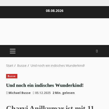
Zum
08.08.2026
Inhalt
springen
PRIMÄRES
MENÜ
Start
Busse
Und noch ein indisches Wunderkind!
Busse
Und noch ein indisches Wunderkind!
Michael Busse
05.12.2025
2 Min. gelesen
Charvi Anilkumar ist mit 11