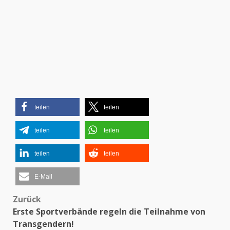
teilen
teilen
teilen
teilen
teilen
teilen
E-Mail
Zurück
Beitragsnavigation
Erste Sportverbände regeln die Teilnahme von
Transgendern!