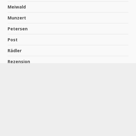
Meiwald
Munzert
Petersen
Post
Rädler
Rezension
Richter
Schach für Kids
Schirmbeck
Schormann
Schreiber
Uncategorized