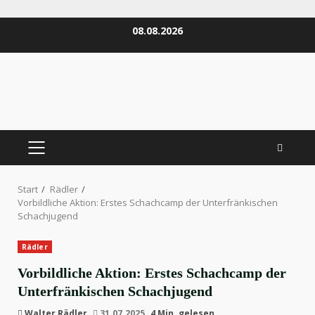
Zum
08.08.2026
Inhalt
springen
PRIMÄRES
MENÜ
Start
Rädler
Vorbildliche Aktion: Erstes Schachcamp der Unterfränkischen
Schachjugend
Rädler
Vorbildliche Aktion: Erstes Schachcamp der
Unterfränkischen Schachjugend
Walter Rädler
31.07.2025
4 Min. gelesen