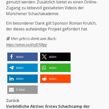
genutzt werden. Zusätzlich bietet es einen Online-
Zugang zu liebevoll gestalteten Videos der
Münchener Schachakademie.
Ein besonderer Dank gilt Sponsor Roman Krulich,
der dieses aufwändige Projekt gefördert hat.
📘 Hier geht es direkt zum Buch:
https://amzn.eu/d/ejEN8pp
teilen
teilen
teilen
teilen
teilen
teilen
E-Mail
Zurück
Beitragsnavigation
Vorbildliche Aktion: Erstes Schachcamp der