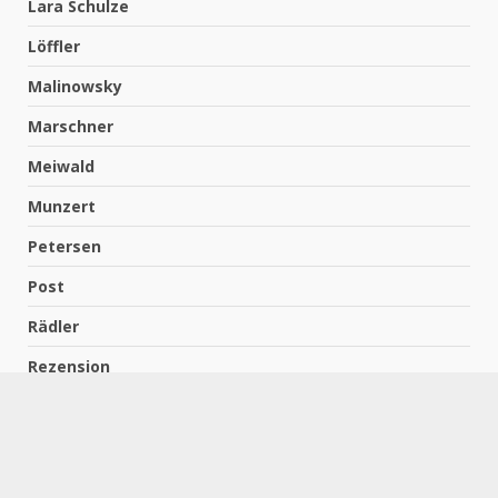
Lara Schulze
Löffler
Malinowsky
Marschner
Meiwald
Munzert
Petersen
Post
Rädler
Rezension
Richter
Schach für Kids
Schirmbeck