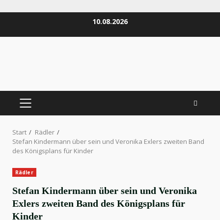
Zum
10.08.2026
Inhalt
springen
PRIMÄRES
MENÜ
Start
Rädler
Stefan Kindermann über sein und Veronika Exlers zweiten Band
des Königsplans für Kinder
Rädler
Stefan Kindermann über sein und Veronika
Exlers zweiten Band des Königsplans für
Kinder