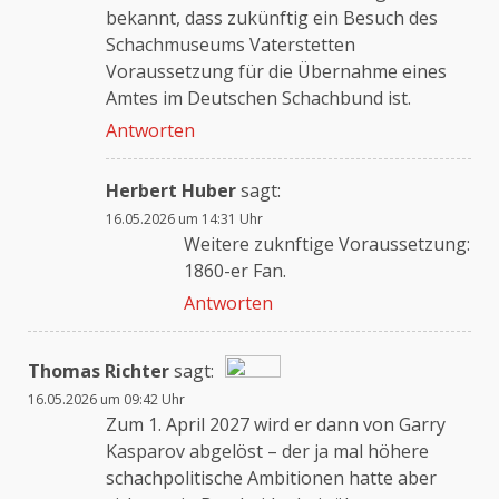
bekannt, dass zukünftig ein Besuch des
Schachmuseums Vaterstetten
Voraussetzung für die Übernahme eines
Amtes im Deutschen Schachbund ist.
Antworten
Herbert Huber
sagt:
16.05.2026 um 14:31 Uhr
Weitere zuknftige Voraussetzung:
1860-er Fan.
Antworten
Thomas Richter
sagt:
16.05.2026 um 09:42 Uhr
Das „Echte-Person“-Abzeichen!
Zum 1. April 2027 wird er dann von Garry
Kasparov abgelöst – der ja mal höhere
schachpolitische Ambitionen hatte aber
Anti-Spam von CleanTalk