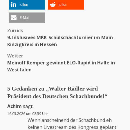
teilen
teilen
E-Mail
Zurück
Beitragsnavigation
9. Inklusives MKK-Schulschachturnier im Main-
Kinzigkreis in Hessen
Weiter
Meinolf Kemper gewinnt ELO-Rapid in Halle in
Westfalen
5 Gedanken zu „
Walter Rädler wird
Präsident des Deutschen Schachbunds!
“
Achim
sagt:
16.05.2026 um 08:59 Uhr
Wenn anscheinend der Schachbund eh
keinen Livestream des Kongress geplant