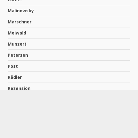
Malinowsky
Marschner
Meiwald
Munzert
Petersen
Post
Rädler
Rezension
Richter
Schach für Kids
Schirmbeck
Schormann