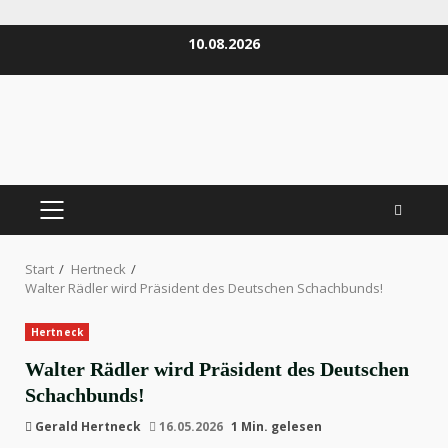
Zum
10.08.2026
Inhalt
springen
PRIMÄRES
MENÜ
Start
Hertneck
Walter Rädler wird Präsident des Deutschen Schachbunds!
Hertneck
Walter Rädler wird Präsident des Deutschen
Schachbunds!
Gerald Hertneck
16.05.2026
1 Min. gelesen