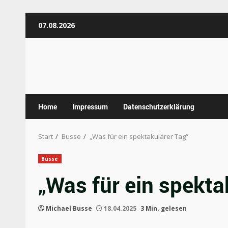
Zum
07.08.2026
Inhalt
springen
Home
Impressum
Datenschutzerklärung
Start
Busse
„Was für ein spektakulärer Tag“
Busse
„Was für ein spekta
Michael Busse
18.04.2025
3 Min. gelesen