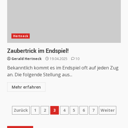
Hertneck
Zaubertrick im Endspiel!
Gerald Hertneck
19.04.2025
10
Bekanntlich kommt es im Endspiel oft auf jeden Zug
an. Die folgende Stellung aus...
Mehr erfahren
Seitennummerierung
Zurück
1
2
3
4
5
6
7
Weiter
der