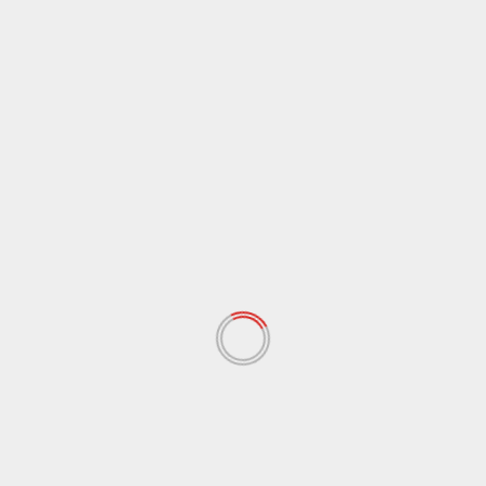
der
PARTNER
Beiträge
AUS DEM CHESS TIGERS SHOP
Luxus-Schachbrett mit
Geheimfach, aus Massivholz
Zum Produkt