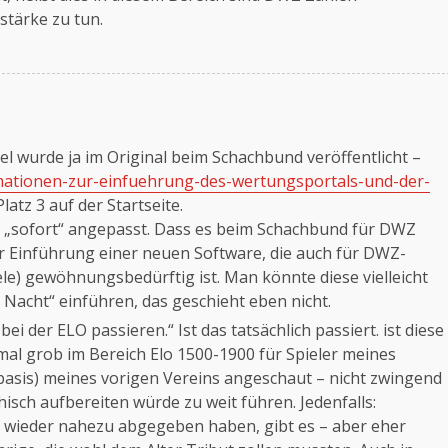
stärke zu tun.
el wurde ja im Original beim Schachbund veröffentlicht –
mationen-zur-einfuehrung-des-wertungsportals-und-der-
Platz 3 auf der Startseite.
te „sofort“ angepasst. Dass es beim Schachbund für DWZ
ger Einführung einer neuen Software, die auch für DWZ-
ele) gewöhnungsbedürftig ist. Man könnte diese vielleicht
 Nacht“ einführen, das geschieht eben nicht.
i der ELO passieren.“ Ist das tatsächlich passiert. ist diese
mal grob im Bereich Elo 1500-1900 für Spieler meines
basis) meines vorigen Vereins angeschaut – nicht zwingend
hisch aufbereiten würde zu weit führen. Jedenfalls:
ell wieder nahezu abgegeben haben, gibt es – aber eher