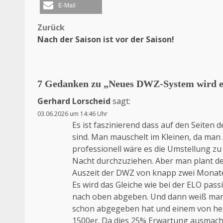
E-Mail
Zurück
Beitragsnavigation
Nach der Saison ist vor der Saison!
7 Gedanken zu „
Neues DWZ-System wird en
Gerhard Lorscheid
sagt:
03.06.2026 um 14:46 Uhr
Es ist faszinierend dass auf den Seiten
sind. Man mauschelt im Kleinen, da man 
professionell wäre es die Umstellung zu
Nacht durchzuziehen. Aber man plant de
Auszeit der DWZ von knapp zwei Monaten
Es wird das Gleiche wie bei der ELO passi
nach oben abgeben. Und dann weiß man n
schon abgegeben hat und einem von he
1500er. Da dies 25% Erwartung ausmacht