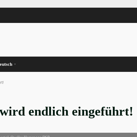
eutsch
▼
t!
ird endlich eingeführt!