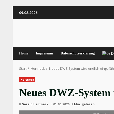
Zum
09.08.2026
Inhalt
springen
Home
Impressum
Datenschutzerklärung
D
Start
Hertneck
Neues DWZ-System wird endlich eingeführ
Hertneck
Neues DWZ-System w
Gerald Hertneck
01.06.2026
4 Min. gelesen