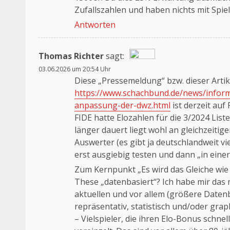
Zufallszahlen und haben nichts mit Spiel
Antworten
Thomas Richter
sagt:
03.06.2026 um 20:54 Uhr
Das „Echte-Person“-Abzeichen!
Diese „Pressemeldung“ bzw. dieser Artik
Anti-Spam von CleanTalk
https://www.schachbund.de/news/infor
anpassung-der-dwz.html
ist derzeit auf 
FIDE hatte Elozahlen für die 3/2024 Lis
länger dauert liegt wohl an gleichzeiti
Auswerter (es gibt ja deutschlandweit vi
erst ausgiebig testen und dann „in einer
Zum Kernpunkt „Es wird das Gleiche wie be
These „datenbasiert“? Ich habe mir das 
aktuellen und vor allem (größere Daten
repräsentativ, statistisch und/oder grap
– Vielspieler, die ihren Elo-Bonus schn