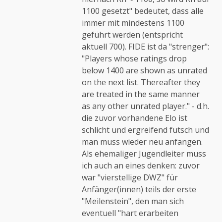
Anti-Spam von CleanTalk
1100 gesetzt" bedeutet, dass alle
immer mit mindestens 1100
geführt werden (entspricht
aktuell 700). FIDE ist da "strenger":
"Players whose ratings drop
below 1400 are shown as unrated
on the next list. Thereafter they
are treated in the same manner
as any other unrated player." - d.h.
die zuvor vorhandene Elo ist
schlicht und ergreifend futsch und
man muss wieder neu anfangen.
Als ehemaliger Jugendleiter muss
ich auch an eines denken: zuvor
war "vierstellige DWZ" für
Anfänger(innen) teils der erste
"Meilenstein", den man sich
eventuell "hart erarbeiten