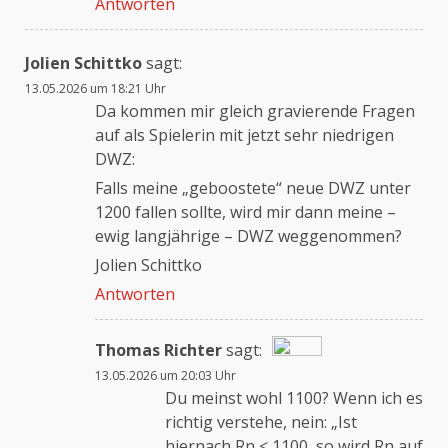
Antworten
Jolien Schittko
sagt:
13.05.2026 um 18:21 Uhr
Da kommen mir gleich gravierende Fragen
auf als Spielerin mit jetzt sehr niedrigen
DWZ:
Falls meine „geboostete“ neue DWZ unter
1200 fallen sollte, wird mir dann meine –
ewig langjährige – DWZ weggenommen?
Jolien Schittko
Antworten
Thomas Richter
sagt:
13.05.2026 um 20:03 Uhr
Das „Echte-Person“-Abzeichen!
Du meinst wohl 1100? Wenn ich es
richtig verstehe, nein: „Ist
hiernach Rn < 1100, so wird Rn auf