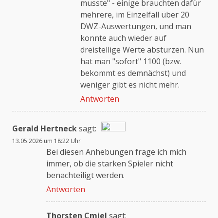
musste" - einige brauchten dafür
mehrere, im Einzelfall über 20
DWZ-Auswertungen, und man
konnte auch wieder auf
dreistellige Werte abstürzen. Nun
hat man "sofort" 1100 (bzw.
bekommt es demnächst) und
weniger gibt es nicht mehr.
Antworten
Gerald Hertneck
sagt:
13.05.2026 um 18:22 Uhr
Das „Echte-Person“-Abzeichen!
Bei diesen Anhebungen frage ich mich
immer, ob die starken Spieler nicht
benachteiligt werden.
Anti-Spam von CleanTalk
Antworten
Thorsten Cmiel
sagt: