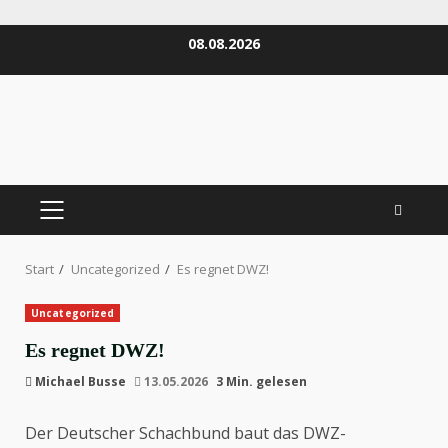
Zum
08.08.2026
Inhalt
springen
PRIMÄRES
MENÜ
Start
Uncategorized
Es regnet DWZ!
Uncategorized
Es regnet DWZ!
Michael Busse
13.05.2026
3 Min. gelesen
Der
Deutscher Schachbund
baut das DWZ-