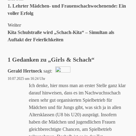
Beitragsnavigation
1. Lehrter Mädchen- und Frauenschachwochenende: Ein
voller Erfolg
Weiter
Kita Schulstraße wird „Schach-Kita“ – Simultan als
Auftakt der Feierlichkeiten
1 Gedanken zu „
Girls & Schach
“
Gerald Hertneck
sagt:
10.07.2025 um 16:24 Uhr
Das „Echte-Person“-Abzeichen!
Ich denke, hier muss man an erster Stelle ganz klar
darauf hinweisen, dass es im Nachwuchsschach
einen sehr gut organisierten Spielbetrieb für
Anti-Spam von CleanTalk
Mädchen und für Jungs gibt, was sich ja in allen
Altersklassen (U8 bis U20) ausprägt. Insofern
haben die Mädchen und jugendlichen Frauen
gleichberechtigte Chancen, am Spielbetrieb