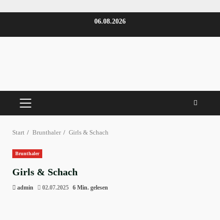
Zum
06.08.2026
Inhalt
springen
PRIMÄRES
MENÜ
Start
Brunthaler
Girls & Schach
Brunthaler
Girls & Schach
admin
02.07.2025
6 Min. gelesen