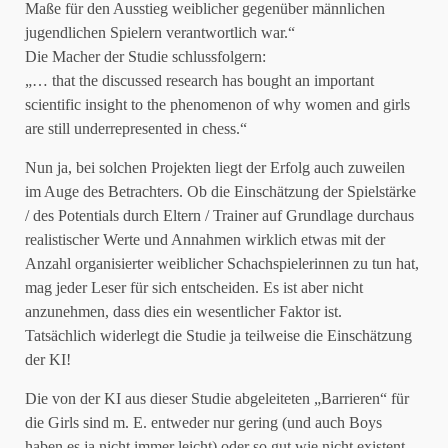
Maße für den Ausstieg weiblicher gegenüber männlichen
jugendlichen Spielern verantwortlich war.“
Die Macher der Studie schlussfolgern:
„… that the discussed research has bought an important
scientific insight to the phenomenon of why women and girls
are still underrepresented in chess.“
Nun ja, bei solchen Projekten liegt der Erfolg auch zuweilen
im Auge des Betrachters. Ob die Einschätzung der Spielstärke
/ des Potentials durch Eltern / Trainer auf Grundlage durchaus
realistischer Werte und Annahmen wirklich etwas mit der
Anzahl organisierter weiblicher Schachspielerinnen zu tun hat,
mag jeder Leser für sich entscheiden. Es ist aber nicht
anzunehmen, dass dies ein wesentlicher Faktor ist.
Tatsächlich widerlegt die Studie ja teilweise die Einschätzung
der KI!
Die von der KI aus dieser Studie abgeleiteten „Barrieren“ für
die Girls sind m. E. entweder nur gering (und auch Boys
haben es ja nicht immer leicht) oder so gut wie nicht existent.