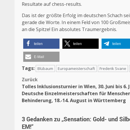
Resultate
auf chess-results.
Das ist der größte Erfolg im deutschen Schach se
gerade die Worte. In einem Feld von 100 Großmei
an die Spitze! Ein absolutes Traumergebnis.
teilen
teilen
teilen
E-Mail
Tags:
Blübaum
Europameisterschaft
Frederik Svane
Beitragsnavigation
Zurück
Tolles Inklusionsturnier in Wien, 30. Juni bis 6. J
Deutsche Einzelmeisterschaften für Mensche
Behinderung, 18.-14. August in Württemberg
3 Gedanken zu „
Sensation: Gold- und Silb
EM!
“