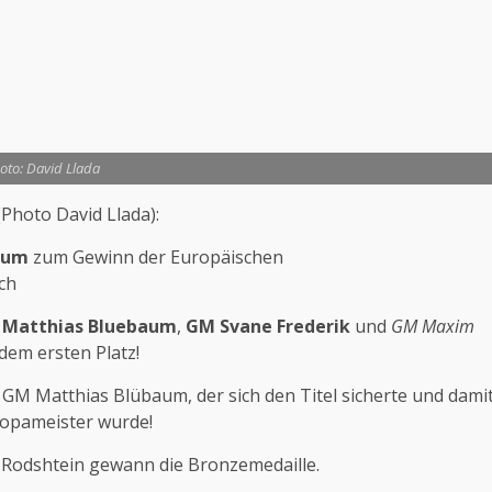
oto: David Llada
Photo David Llada):
aum
zum Gewinn der Europäischen
ch
Matthias Bluebaum
,
GM Svane Frederik
und
GM Maxim
dem ersten Platz!
GM Matthias Blübaum, der sich den Titel sicherte und dami
ropameister wurde!
Rodshtein gewann die Bronzemedaille.