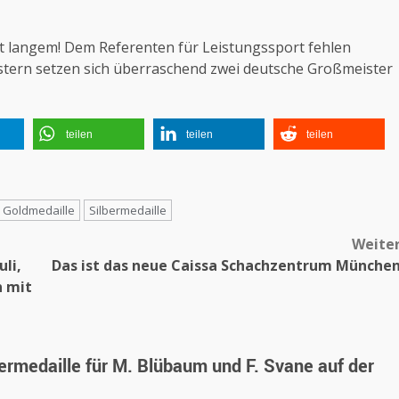
it langem! Dem Referenten für Leistungssport fehlen
stern setzen sich überraschend zwei deutsche Großmeister
teilen
teilen
teilen
Goldmedaille
Silbermedaille
Weite
uli,
Das ist das neue Caissa Schachzentrum Münche
n mit
ermedaille für M. Blübaum und F. Svane auf der