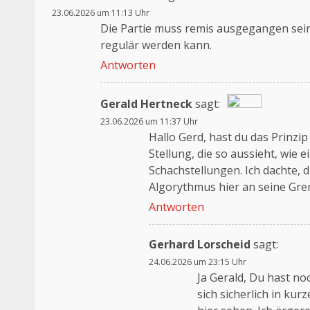
23.06.2026 um 11:13 Uhr
Die Partie muss remis ausgegangen sein
regulär werden kann.
Antworten
Gerald Hertneck
sagt:
23.06.2026 um 11:37 Uhr
Das „Echte-Person“-Abzeichen!
Hallo Gerd, hast du das Prinzi
Anti-Spam von CleanTalk
Stellung, die so aussieht, wie 
Schachstellungen. Ich dachte, d
Algorythmus hier an seine Gre
Antworten
Gerhard Lorscheid
sagt:
24.06.2026 um 23:15 Uhr
Ja Gerald, Du hast no
sich sicherlich in kur