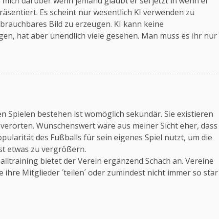
e mich darüber wenn jemand glaubt er sei jetzt in wenn er
räsentiert. Es scheint nur wesentlich KI verwenden zu
 brauchbares Bild zu erzeugen. KI kann keine
gen, hat aber unendlich viele gesehen. Man muss es ihr nur
n Spielen bestehen ist womöglich sekundär. Sie existieren
h verorten. Wünschenswert wäre aus meiner Sicht eher, dass
pularität des Fußballs für sein eigenes Spiel nutzt, um die
st etwas zu vergrößern.
balltraining bietet der Verein ergänzend Schach an. Vereine
ihre Mitglieder ´teilen´ oder zumindest nicht immer so star