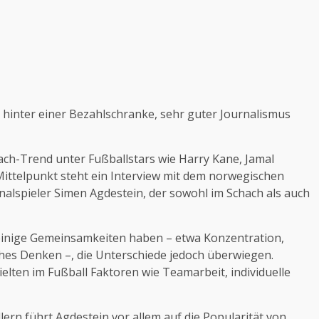
ch hinter einer Bezahlschranke, sehr guter Journalismus
ach-Trend unter Fußballstars wie Harry Kane, Jamal
ittelpunkt steht ein Interview mit dem norwegischen
nalspieler
Simen Agdestein
, der sowohl im Schach als auch
 einige Gemeinsamkeiten haben – etwa Konzentration,
es Denken –, die Unterschiede jedoch überwiegen.
ielten im Fußball Faktoren wie Teamarbeit, individuelle
rn führt Agdestein vor allem auf die Popularität von