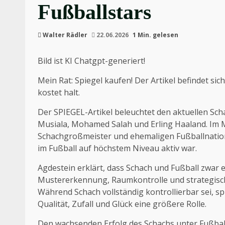
Fußballstars
Walter Rädler
22.06.2026
1 Min. gelesen
Bild ist KI Chatgpt-generiert!
Mein Rat: Spiegel kaufen! Der Artikel befindet si
kostet halt.
Der SPIEGEL-Artikel beleuchtet den aktuellen Sch
Musiala, Mohamed Salah und Erling Haaland. Im M
Schachgroßmeister und ehemaligen Fußballnatio
im Fußball auf höchstem Niveau aktiv war.
Agdestein erklärt, dass Schach und Fußball zwar
Mustererkennung, Raumkontrolle und strategisch
Während Schach vollständig kontrollierbar sei, sp
Qualität, Zufall und Glück eine größere Rolle.
Den wachsenden Erfolg des Schachs unter Fußballe