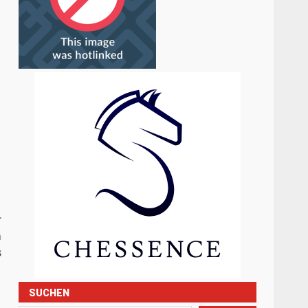
r
m
s
SUCHEN