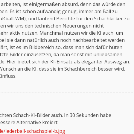
u arbeiten, ist einigermaßen absurd, denn das würde den
ben. Es ist schon aufwändig genug, immer am Ball zu
ußball-WM), und laufend Berichte für den Schachkicker zu
ten wir uns den technischen Neuerungen nicht
mehr aktiv nutzen. Manchmal nutzen wir die KI auch, um
bei sie dann natürlich auch noch nachbearbeitet werden
rt, ist es im Bildbereich so, dass man sich dafür hüten
tzte Bilder einzusetzen, da man sonst mit unliebsamen
. Hier bietet sich der KI-Einsatz als eleganter Ausweg an.
Wunsch an die KI, dass sie im Schachbereich besser wird,
influss.
chten Schach-KI-Bilder auch. In 30 Sekunden habe
ssere Alternative kreiert:
de/lederball-schachspiel-b.jpg