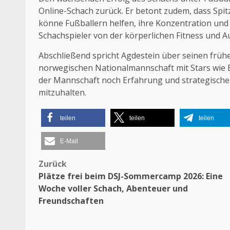
Online-Schach zurück. Er betont zudem, dass Spi
könne Fußballern helfen, ihre Konzentration und 
Schachspieler von der körperlichen Fitness und A
Abschließend spricht Agdestein über seinen früh
norwegischen Nationalmannschaft mit Stars wie
der Mannschaft noch Erfahrung und strategische 
mitzuhalten.
teilen
teilen
teilen
E-Mail
Zurück
Beitragsnavigation
Plätze frei beim DSJ-Sommercamp 2026: Eine
Woche voller Schach, Abenteuer und
Freundschaften