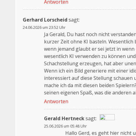
Antworten
Gerhard Lorscheid
sagt:
24.06.2026 um 23:52 Uhr
Ja Gerald, Du hast noch nicht verstanden.
kurzer Zeit ohne KI basteln. Wesentlich 
wenn jemand glaubt er sei jetzt in wenn 
wesentlich KI verwenden zu können und 
Schachstellung erzeugen, hat aber unen
Wenn ich ein Bild generiere mit einer id
interessiert auf diese Stellung schauen
mache ich da mit diesen beiden Spielern? 
seinen eigenen Spaß, was die anderen a
Antworten
Gerald Hertneck
sagt:
25.06.2026 um 05:48 Uhr
Das „Echte-Person“-Abzeichen!
Hallo Gerd, es geht hier nicht
Anti-Spam von CleanTalk