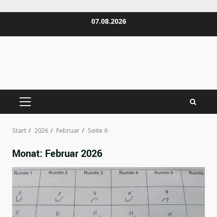
Zum
07.08.2026
Inhalt
springen
PRIMÄRES
MENÜ
Start
2026
Februar
Seite 6
Monat:
Februar 2026