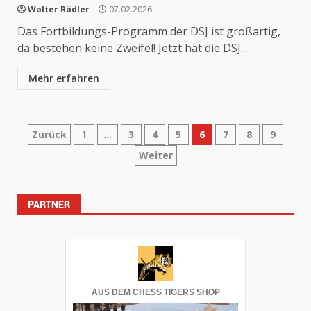
Walter Rädler
07.02.2026
Das Fortbildungs-Programm der DSJ ist großartig,
da bestehen keine Zweifel! Jetzt hat die DSJ...
Mehr erfahren
Seitennummerierung
Zurück
1
…
3
4
5
6
7
8
9
Weiter
der
Beiträge
PARTNER
AUS DEM CHESS TIGERS SHOP