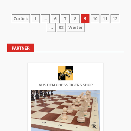
Seitennummerierung
Zurück
1
…
6
7
8
9
10
11
12
…
32
Weiter
der
Beiträge
PARTNER
AUS DEM CHESS TIGERS SHOP