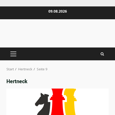
Zum
09.08.2026
Inhalt
springen
PRIMÄRES
MENÜ
Start
Hertneck
Seite 9
Hertneck