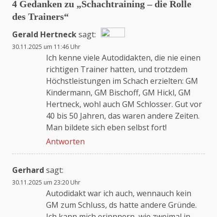
4 Gedanken zu „
Schachtraining – die Rolle
des Trainers
“
Gerald Hertneck
sagt:
30.11.2025 um 11:46 Uhr
Das „Echte-Person“-Abzeichen!
Ich kenne viele Autodidakten, die nie einen
richtigen Trainer hatten, und trotzdem
Höchstleistungen im Schach erzielten: GM
Anti-Spam von CleanTalk
Kindermann, GM Bischoff, GM Hickl, GM
Hertneck, wohl auch GM Schlosser. Gut vor
40 bis 50 Jahren, das waren andere Zeiten.
Man bildete sich eben selbst fort!
Antworten
Gerhard
sagt:
30.11.2025 um 23:20 Uhr
Autodidakt war ich auch, wennauch kein
GM zum Schluss, ds hatte andere Gründe.
Ich kann mich erinnnern, wie zweimal in