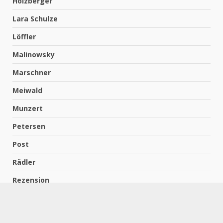
Holzberger
Lara Schulze
Löffler
Malinowsky
Marschner
Meiwald
Munzert
Petersen
Post
Rädler
Rezension
Richter
Schach für Kids