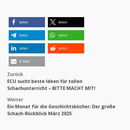
teilen
teilen
teilen
teilen
teilen
teilen
E-Mail
Zurück
Beitragsnavigation
ECU sucht beste Ideen für tollen
Schachunterricht – BITTE MACHT MIT!
Weiter
Ein Monat für die Geschichtsbücher: Der große
Schach-Rückblick März 2025