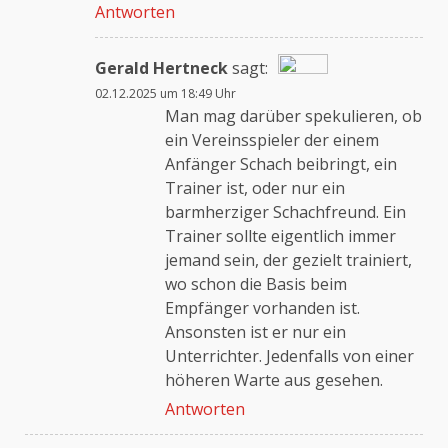
Antworten
Gerald Hertneck
sagt:
02.12.2025 um 18:49 Uhr
Das „Echte-Person“-Abzeichen!
Man mag darüber spekulieren, ob
ein Vereinsspieler der einem
Anfänger Schach beibringt, ein
Anti-Spam von CleanTalk
Trainer ist, oder nur ein
barmherziger Schachfreund. Ein
Trainer sollte eigentlich immer
jemand sein, der gezielt trainiert,
wo schon die Basis beim
Empfänger vorhanden ist.
Ansonsten ist er nur ein
Unterrichter. Jedenfalls von einer
höheren Warte aus gesehen.
Antworten