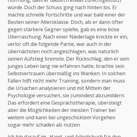
Hoffnung, dass er dadurch etwas zurechtgestutzt
würde. Doch der Schuss ging nach hinten los. Er
machte schnelle Fortschritte und war bald einer der
Besten seiner Altersklasse. Doch, als er dann öfter
gegen stärkere Gegner spielte, gab es eine böse
Überraschung. Nach einer Niederlage knickte er ein,
verlor oft die folgende Partie, war auch in der
übernächsten noch angeschlagen, was natürlich
seinen Aufstieg bremste. Der Rückschlag, den er sein
junges Leben lang nie erfahren hatte, brachte sein
Selbstvertrauen übermäßig ins Wanken. In solchen
Fällen hilft nicht mehr Training, sondern man muss
die Ursachen analysieren und mit Mitteln der
Psychologie versuchen, sie zumindest abzumildern.
Das erfordert eine Gesprächstherapie, übersteigt
aber die Möglichkeiten der meisten Trainer bei
weitem und kann bei ungeschicktem Vorgehen
sogar mehr schaden als nutzen.
Ich bin darauf im „Hand- und Arbeitsbuch für den