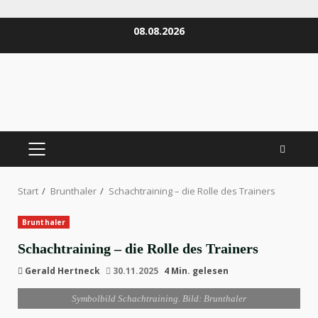
Zum
08.08.2026
Inhalt
springen
PRIMÄRES
MENÜ
Start
Brunthaler
Schachtraining – die Rolle des Trainers
Brunthaler
Schachtraining – die Rolle des Trainers
Gerald Hertneck
30.11.2025
4 Min. gelesen
Symbolbild Schachtraining. Bild: Brunthaler