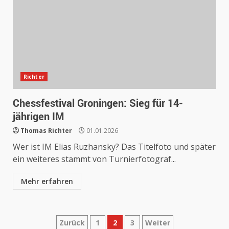
Richter
Chessfestival Groningen: Sieg für 14-
jährigen IM
Thomas Richter
01.01.2026
Wer ist IM Elias Ruzhansky? Das Titelfoto und später
ein weiteres stammt von Turnierfotograf...
Mehr erfahren
Seitennummerierung
Zurück
1
2
3
Weiter