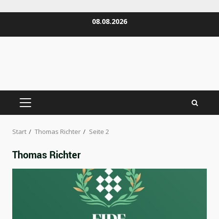
Zum
08.08.2026
Inhalt
springen
PRIMÄRES
MENÜ
Start
Thomas Richter
Seite 2
Thomas Richter